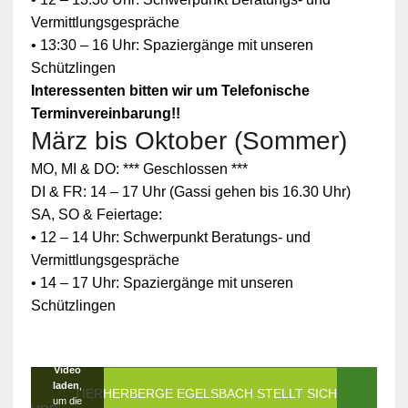
Vermittlungsgespräche
• 13:30 – 16 Uhr: Spaziergänge mit unseren
Schützlingen
Interessenten bitten wir um Telefonische
Terminvereinbarung!!
März bis Oktober (Sommer)
Zum
MO, MI & DO: *** Geschlossen ***
Schutz
Ihrer
DI & FR: 14 – 17 Uhr (Gassi gehen bis 16.30 Uhr)
persönlic
SA, SO & Feiertage:
hen
Daten ist
• 12 – 14 Uhr: Schwerpunkt Beratungs- und
die
Vermittlungsgespräche
Verbindun
g zu
• 14 – 17 Uhr: Spaziergänge mit unseren
YouTube
Schützlingen
blockiert
worden.
Klicken
Sie auf
Video
laden
,
DIE TIERHERBERGE EGELSBACH STELLT SICH
um die