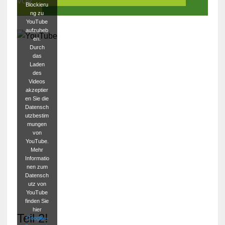
VOR
Blockieru
ng zu
YouTube
aufzuheb
en.
Durch
das
Laden
des
Videos
akzeptier
en Sie die
Datensch
utzbestim
mungen
von
YouTube.
Mehr
Informatio
nen zum
Datensch
utz von
YouTube
finden Sie
hier
Teil 2!
Google –