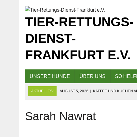
TIER-RETTUNGS-
DIENST-
FRANKFURT E.V.
UNSERE HUNDE
ÜBER UNS
SO HELF
AKTUELLES:
AUGUST 5, 2026
|
KAFFEE UND KUCHEN AM
AUS
AUGUST 5, 2026
|
EINLADUNG ZUM TAG DER OFFENEN TÜR
Sarah Nawrat
JULI 20, 2026
|
KAFFEE UND KUCHEN AM 04.10.2026 AN 