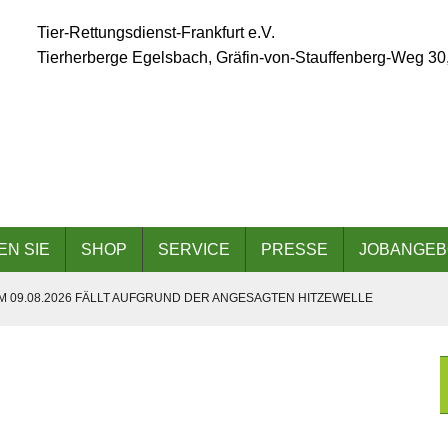
Tier-Rettungsdienst-Frankfurt e.V.
Tierherberge Egelsbach, Gräfin-von-Stauffenberg-Weg 30
EN SIE
SHOP
SERVICE
PRESSE
JOBANGEB
 09.08.2026 FÄLLT AUFGRUND DER ANGESAGTEN HITZEWELLE
 AM 06.09.2026
DER TIERHERBERGE EGELSBACH