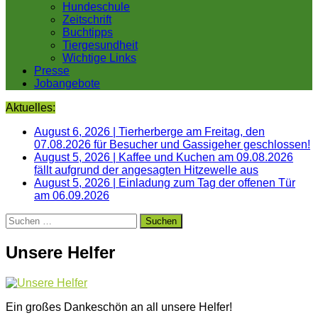
Hundeschule
Zeitschrift
Buchtipps
Tiergesundheit
Wichtige Links
Presse
Jobangebote
Aktuelles:
August 6, 2026
|
Tierherberge am Freitag, den
07.08.2026 für Besucher und Gassigeher geschlossen!
August 5, 2026
|
Kaffee und Kuchen am 09.08.2026
fällt aufgrund der angesagten Hitzewelle aus
August 5, 2026
|
Einladung zum Tag der offenen Tür
am 06.09.2026
Suchen
nach:
Unsere Helfer
Ein großes Dankeschön an all unsere Helfer!