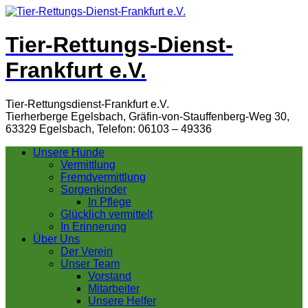
Tier-Rettungs-Dienst-
Frankfurt e.V.
Tier-Rettungsdienst-Frankfurt e.V.
Tierherberge Egelsbach, Gräfin-von-Stauffenberg-Weg 30,
63329 Egelsbach, Telefon: 06103 – 49336
Unsere Hunde
Vermittlung
Fremdvermittlung
Sorgenkinder
In Pflege
Glücklich vermittelt
In Erinnerung
Über Uns
Der Verein
Unser Team
Vorstand
Mitarbeiter
Unsere Helfer