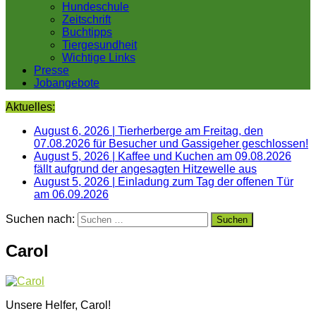
Hundeschule
Zeitschrift
Buchtipps
Tiergesundheit
Wichtige Links
Presse
Jobangebote
Aktuelles:
August 6, 2026
|
Tierherberge am Freitag, den
07.08.2026 für Besucher und Gassigeher geschlossen!
August 5, 2026
|
Kaffee und Kuchen am 09.08.2026
fällt aufgrund der angesagten Hitzewelle aus
August 5, 2026
|
Einladung zum Tag der offenen Tür
am 06.09.2026
Suchen nach:
Carol
Unsere Helfer, Carol!