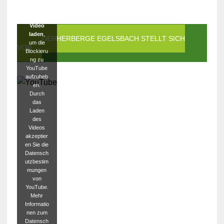
Klicken
Sie auf
Video
laden
,
DIE TIERHERBERGE EGELSBACH STELLT SICH
um die
VOR
Blockieru
ng zu
YouTube
aufzuheb
en.
Durch
das
Laden
des
Videos
akzeptier
en Sie die
Datensch
utzbestim
mungen
von
YouTube.
Mehr
Informatio
nen zum
Datensch