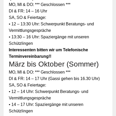
MO, MI & DO: *** Geschlossen ***
DI & FR: 14 – 16 Uhr
SA, SO & Feiertage:
• 12 – 13:30 Uhr: Schwerpunkt Beratungs- und
Vermittlungsgespräche
• 13:30 – 16 Uhr: Spaziergänge mit unseren
Schützlingen
Interessenten bitten wir um Telefonische
Terminvereinbarung!!
März bis Oktober (Sommer)
Zum
MO, MI & DO: *** Geschlossen ***
Schutz
Ihrer
DI & FR: 14 – 17 Uhr (Gassi gehen bis 16.30 Uhr)
persönlic
SA, SO & Feiertage:
hen
Daten ist
• 12 – 14 Uhr: Schwerpunkt Beratungs- und
die
Vermittlungsgespräche
Verbindun
g zu
• 14 – 17 Uhr: Spaziergänge mit unseren
YouTube
Schützlingen
blockiert
worden.