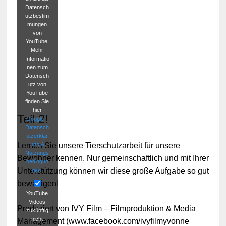
Datensch
utzbestim
mungen
von
YouTube.
Mehr
Informatio
nen zum
Datensch
utz von
YouTube
finden Sie
hier
Teil 2!
Google –
Datensch
utzerklär
ung &
Lernen Sie unsere Tierschutzarbeit für unsere
Nutzungs
Bewohner kennen. Nur gemeinschaftlich und mit Ihrer
bedingun
Unterstützung können wir diese große Aufgabe so gut
gen
.
bewältigen!
YouTube
Videos
Produziert von IVY Film – Filmproduktion & Media
zukünftig
nicht
Management (www.facebook.com/ivyfilmyvonne