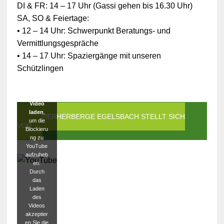
Ihrer
DI & FR: 14 – 17 Uhr (Gassi gehen bis 16.30 Uhr)
persönlic
SA, SO & Feiertage:
hen
Daten ist
• 12 – 14 Uhr: Schwerpunkt Beratungs- und
die
Vermittlungsgespräche
Verbindun
g zu
• 14 – 17 Uhr: Spaziergänge mit unseren
YouTube
Schützlingen
blockiert
worden.
Klicken
Sie auf
Video
laden
,
DIE TIERHERBERGE EGELSBACH STELLT SICH
um die
VOR
Blockieru
ng zu
YouTube
aufzuheb
en.
Durch
das
Laden
des
Videos
akzeptier
en Sie die