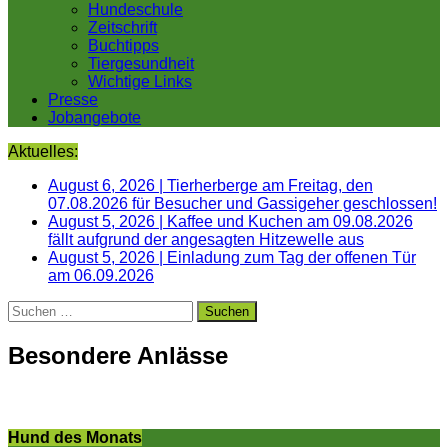
Hundeschule
Zeitschrift
Buchtipps
Tiergesundheit
Wichtige Links
Presse
Jobangebote
Aktuelles:
August 6, 2026
|
Tierherberge am Freitag, den
07.08.2026 für Besucher und Gassigeher geschlossen!
August 5, 2026
|
Kaffee und Kuchen am 09.08.2026
fällt aufgrund der angesagten Hitzewelle aus
August 5, 2026
|
Einladung zum Tag der offenen Tür
am 06.09.2026
Suchen
nach:
Besondere Anlässe
Hund des Monats