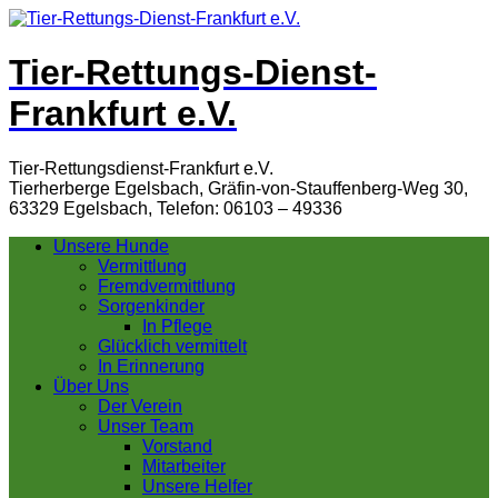
Tier-Rettungs-Dienst-
Frankfurt e.V.
Tier-Rettungsdienst-Frankfurt e.V.
Tierherberge Egelsbach, Gräfin-von-Stauffenberg-Weg 30,
63329 Egelsbach, Telefon: 06103 – 49336
Unsere Hunde
Vermittlung
Fremdvermittlung
Sorgenkinder
In Pflege
Glücklich vermittelt
In Erinnerung
Über Uns
Der Verein
Unser Team
Vorstand
Mitarbeiter
Unsere Helfer