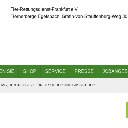
Tier-Rettungsdienst-Frankfurt e.V.
Tierherberge Egelsbach, Gräfin-von-Stauffenberg-Weg 30
EN SIE
SHOP
SERVICE
PRESSE
JOBANGEB
TAG, DEN 07.08.2026 FÜR BESUCHER UND GASSIGEHER
ÄLLT AUFGRUND DER ANGESAGTEN HITZEWELLE AUS
 AM 06.09.2026