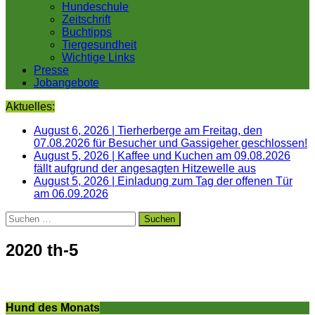
Hundeschule
Zeitschrift
Buchtipps
Tiergesundheit
Wichtige Links
Presse
Jobangebote
Aktuelles:
August 6, 2026
|
Tierherberge am Freitag, den
07.08.2026 für Besucher und Gassigeher geschlossen!
August 5, 2026
|
Kaffee und Kuchen am 09.08.2026
fällt aufgrund der angesagten Hitzewelle aus
August 5, 2026
|
Einladung zum Tag der offenen Tür
am 06.09.2026
Suchen
nach:
2020 th-5
Hund des Monats