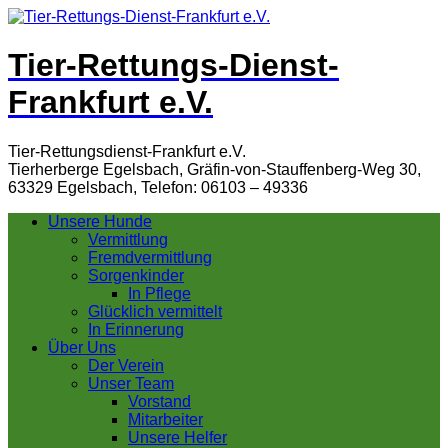
Tier-Rettungs-Dienst-
Frankfurt e.V.
Tier-Rettungsdienst-Frankfurt e.V.
Tierherberge Egelsbach, Gräfin-von-Stauffenberg-Weg 30,
63329 Egelsbach, Telefon: 06103 – 49336
Unsere Hunde
Vermittlung
Fremdvermittlung
Sorgenkinder
In Pflege
Glücklich vermittelt
In Erinnerung
Über Uns
Der Verein
Unser Team
Vorstand
Mitarbeiter
Unsere Helfer