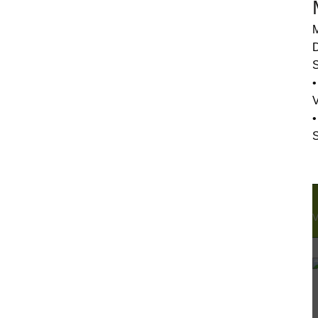
M
D
S
•
•