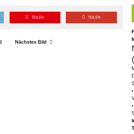
TEILEN
TEILEN
F
f
d
Nächstes Bild
M
D
S
•
•
I