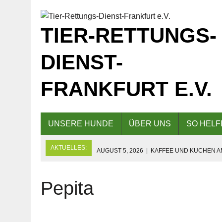
TIER-RETTUNGS-
DIENST-
FRANKFURT E.V.
UNSERE HUNDE
ÜBER UNS
SO HELF
AKTUELLES:
AUGUST 5, 2026
|
KAFFEE UND KUCHEN AM
AUS
AUGUST 5, 2026
|
EINLADUNG ZUM TAG DER OFFENEN TÜR
Pepita
AUGUST 6, 2026
|
TIERHERBERGE AM FREITAG, DEN 07.0