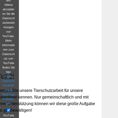
des
Videos
akzeptier
en Sie die
Datensch
utzbestim
mungen
von
YouTube.
Mehr
Informatio
nen zum
Datensch
utz von
YouTube
finden Sie
hier
Teil 2!
Google –
Datensch
utzerklär
ung &
ernen Sie unsere Tierschutzarbeit für unsere
Nutzungs
ewohner kennen. Nur gemeinschaftlich und mit
bedingun
hrer Unterstützung können wir diese große Aufgabe
gen
.
o gut bewältigen!
YouTube