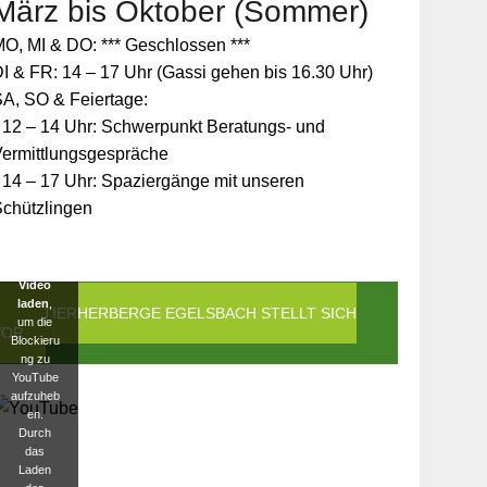
März bis Oktober (Sommer)
Zum
O, MI & DO: *** Geschlossen ***
Schutz
Ihrer
I & FR: 14 – 17 Uhr (Gassi gehen bis 16.30 Uhr)
persönlic
A, SO & Feiertage:
hen
Daten ist
 12 – 14 Uhr: Schwerpunkt Beratungs- und
die
Vermittlungsgespräche
Verbindun
g zu
 14 – 17 Uhr: Spaziergänge mit unseren
YouTube
Schützlingen
blockiert
worden.
Klicken
Sie auf
Video
laden
,
DIE TIERHERBERGE EGELSBACH STELLT SICH
um die
VOR
Blockieru
ng zu
YouTube
aufzuheb
en.
Durch
das
Laden