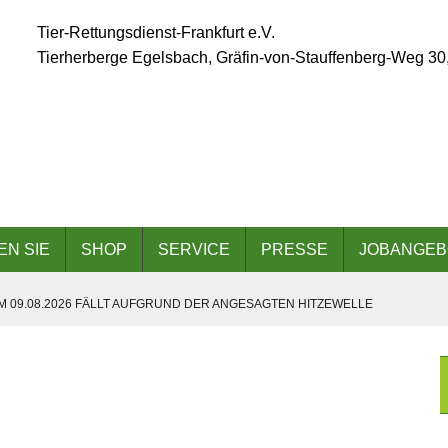
Tier-Rettungsdienst-Frankfurt e.V.
Tierherberge Egelsbach, Gräfin-von-Stauffenberg-Weg 30
EN SIE
SHOP
SERVICE
PRESSE
JOBANGEB
 09.08.2026 FÄLLT AUFGRUND DER ANGESAGTEN HITZEWELLE
 AM 06.09.2026
8.2026 FÜR BESUCHER UND GASSIGEHER GESCHLOSSEN!