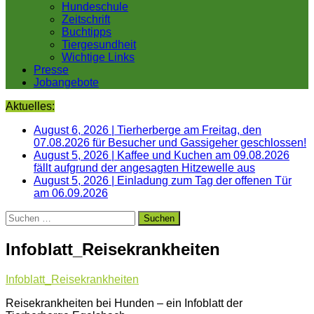
Hundeschule
Zeitschrift
Buchtipps
Tiergesundheit
Wichtige Links
Presse
Jobangebote
Aktuelles:
August 6, 2026
|
Tierherberge am Freitag, den
07.08.2026 für Besucher und Gassigeher geschlossen!
August 5, 2026
|
Kaffee und Kuchen am 09.08.2026
fällt aufgrund der angesagten Hitzewelle aus
August 5, 2026
|
Einladung zum Tag der offenen Tür
am 06.09.2026
Suchen
nach:
Infoblatt_Reisekrankheiten
Infoblatt_Reisekrankheiten
Reisekrankheiten bei Hunden – ein Infoblatt der