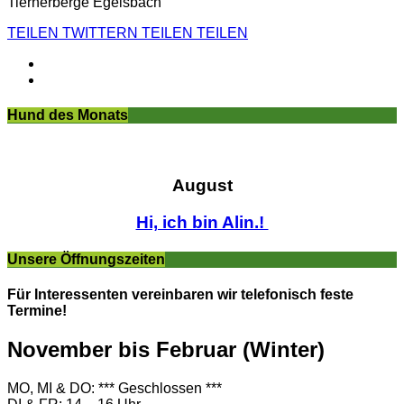
Tierherberge Egelsbach
TEILEN
TWITTERN
TEILEN
TEILEN
Hund des Monats
August
Hi, ich bin Alin.!
Unsere Öffnungszeiten
Für Interessenten vereinbaren wir telefonisch feste
Termine!
November bis Februar (Winter)
MO, MI & DO: *** Geschlossen ***