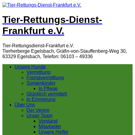
Tier-Rettungs-Dienst-
Frankfurt e.V.
Tier-Rettungsdienst-Frankfurt e.V.
Tierherberge Egelsbach, Gräfin-von-Stauffenberg-Weg 30,
63329 Egelsbach, Telefon: 06103 – 49336
Unsere Hunde
Vermittlung
Fremdvermittlung
Sorgenkinder
In Pflege
Glücklich vermittelt
In Erinnerung
Über Uns
Der Verein
Unser Team
Vorstand
Mitarbeiter
Unsere Helfer