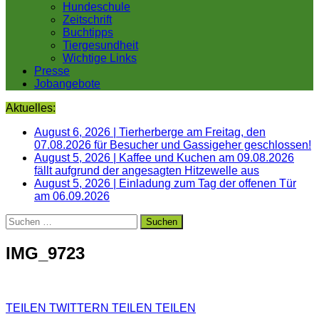
Hundeschule
Zeitschrift
Buchtipps
Tiergesundheit
Wichtige Links
Presse
Jobangebote
Aktuelles:
August 6, 2026
|
Tierherberge am Freitag, den
07.08.2026 für Besucher und Gassigeher geschlossen!
August 5, 2026
|
Kaffee und Kuchen am 09.08.2026
fällt aufgrund der angesagten Hitzewelle aus
August 5, 2026
|
Einladung zum Tag der offenen Tür
am 06.09.2026
Suchen
nach:
IMG_9723
TEILEN
TWITTERN
TEILEN
TEILEN