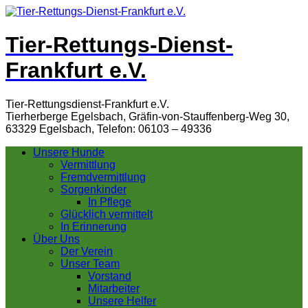
Tier-Rettungs-Dienst-
Frankfurt e.V.
Tier-Rettungsdienst-Frankfurt e.V.
Tierherberge Egelsbach, Gräfin-von-Stauffenberg-Weg 30,
63329 Egelsbach, Telefon: 06103 – 49336
Unsere Hunde
Vermittlung
Fremdvermittlung
Sorgenkinder
In Pflege
Glücklich vermittelt
In Erinnerung
Über Uns
Der Verein
Unser Team
Vorstand
Mitarbeiter
Unsere Helfer