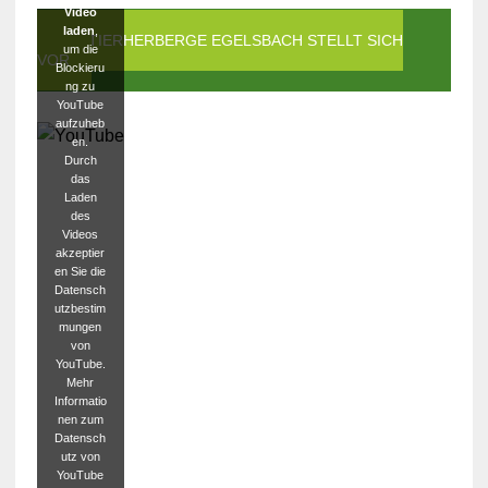
Video
laden
,
DIE TIERHERBERGE EGELSBACH STELLT SICH
um die
VOR
Blockieru
ng zu
YouTube
aufzuheb
en.
Durch
das
Laden
des
Videos
akzeptier
en Sie die
Datensch
utzbestim
mungen
von
YouTube.
Mehr
Informatio
nen zum
Datensch
utz von
YouTube