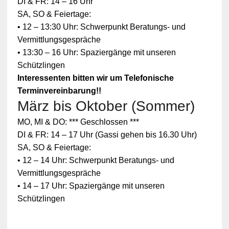
DI & FR: 14 – 16 Uhr
SA, SO & Feiertage:
• 12 – 13:30 Uhr: Schwerpunkt Beratungs- und
Vermittlungsgespräche
• 13:30 – 16 Uhr: Spaziergänge mit unseren
Schützlingen
Interessenten bitten wir um Telefonische
Terminvereinbarung!!
März bis Oktober (Sommer)
Zum
MO, MI & DO: *** Geschlossen ***
Schutz
Ihrer
DI & FR: 14 – 17 Uhr (Gassi gehen bis 16.30 Uhr)
persönlic
SA, SO & Feiertage:
hen
Daten ist
• 12 – 14 Uhr: Schwerpunkt Beratungs- und
die
Vermittlungsgespräche
Verbindun
g zu
• 14 – 17 Uhr: Spaziergänge mit unseren
YouTube
Schützlingen
blockiert
worden.
Klicken
Sie auf