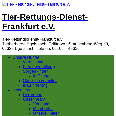
Tier-Rettungs-Dienst-
Frankfurt e.V.
Tier-Rettungsdienst-Frankfurt e.V.
Tierherberge Egelsbach, Gräfin-von-Stauffenberg-Weg 30,
63329 Egelsbach, Telefon: 06103 – 49336
Unsere Hunde
Vermittlung
Fremdvermittlung
Sorgenkinder
In Pflege
Glücklich vermittelt
In Erinnerung
Über Uns
Der Verein
Unser Team
Vorstand
Mitarbeiter
Unsere Helfer