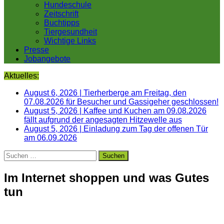
Hundeschule
Zeitschrift
Buchtipps
Tiergesundheit
Wichtige Links
Presse
Jobangebote
Aktuelles:
August 6, 2026
|
Tierherberge am Freitag, den
07.08.2026 für Besucher und Gassigeher geschlossen!
August 5, 2026
|
Kaffee und Kuchen am 09.08.2026
fällt aufgrund der angesagten Hitzewelle aus
August 5, 2026
|
Einladung zum Tag der offenen Tür
am 06.09.2026
Suchen
nach:
Im Internet shoppen und was Gutes
tun