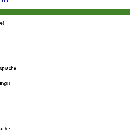
e!
espräche
ung!!
räche