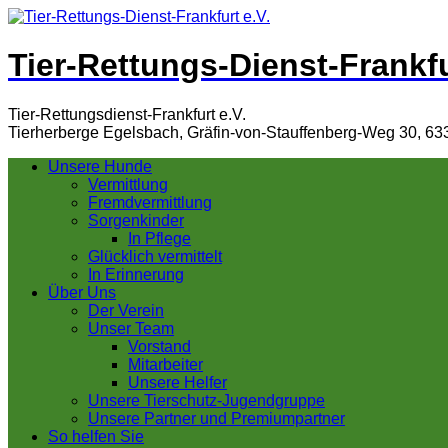
Tier-Rettungs-Dienst-Frankfu
Tier-Rettungsdienst-Frankfurt e.V.
Tierherberge Egelsbach, Gräfin-von-Stauffenberg-Weg 30, 63
Unsere Hunde
Vermittlung
Fremdvermittlung
Sorgenkinder
In Pflege
Glücklich vermittelt
In Erinnerung
Über Uns
Der Verein
Unser Team
Vorstand
Mitarbeiter
Unsere Helfer
Unsere Tierschutz-Jugendgruppe
Unsere Partner und Premiumpartner
So helfen Sie