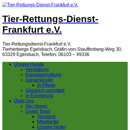
Tier-Rettungs-Dienst-
Frankfurt e.V.
Tier-Rettungsdienst-Frankfurt e.V.
Tierherberge Egelsbach, Gräfin-von-Stauffenberg-Weg 30,
63329 Egelsbach, Telefon: 06103 – 49336
Unsere Hunde
Vermittlung
Fremdvermittlung
Sorgenkinder
In Pflege
Glücklich vermittelt
In Erinnerung
Über Uns
Der Verein
Unser Team
Vorstand
Mitarbeiter
Unsere Helfer