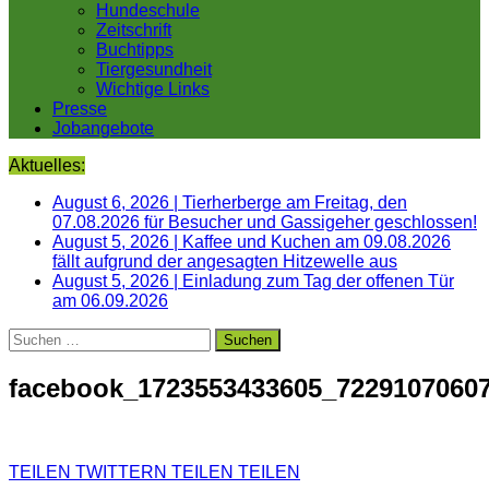
Hundeschule
Zeitschrift
Buchtipps
Tiergesundheit
Wichtige Links
Presse
Jobangebote
Aktuelles:
August 6, 2026
|
Tierherberge am Freitag, den
07.08.2026 für Besucher und Gassigeher geschlossen!
August 5, 2026
|
Kaffee und Kuchen am 09.08.2026
fällt aufgrund der angesagten Hitzewelle aus
August 5, 2026
|
Einladung zum Tag der offenen Tür
am 06.09.2026
Suchen
nach:
facebook_1723553433605_7229107060
TEILEN
TWITTERN
TEILEN
TEILEN