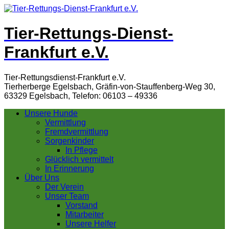
Tier-Rettungs-Dienst-
Frankfurt e.V.
Tier-Rettungsdienst-Frankfurt e.V.
Tierherberge Egelsbach, Gräfin-von-Stauffenberg-Weg 30,
63329 Egelsbach, Telefon: 06103 – 49336
Unsere Hunde
Vermittlung
Fremdvermittlung
Sorgenkinder
In Pflege
Glücklich vermittelt
In Erinnerung
Über Uns
Der Verein
Unser Team
Vorstand
Mitarbeiter
Unsere Helfer