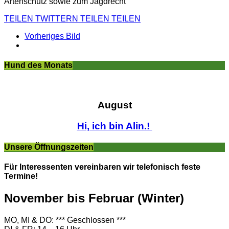
Artenschutz sowie zum Jagdrecht
TEILEN
TWITTERN
TEILEN
TEILEN
Vorheriges Bild
Hund des Monats
August
Hi, ich bin Alin.!
Unsere Öffnungszeiten
Für Interessenten vereinbaren wir telefonisch feste
Termine!
November bis Februar (Winter)
MO, MI & DO: *** Geschlossen ***