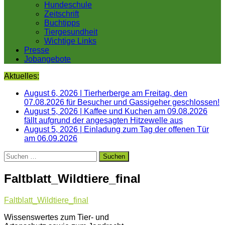
Hundeschule
Zeitschrift
Buchtipps
Tiergesundheit
Wichtige Links
Presse
Jobangebote
Aktuelles:
August 6, 2026
|
Tierherberge am Freitag, den
07.08.2026 für Besucher und Gassigeher geschlossen!
August 5, 2026
|
Kaffee und Kuchen am 09.08.2026
fällt aufgrund der angesagten Hitzewelle aus
August 5, 2026
|
Einladung zum Tag der offenen Tür
am 06.09.2026
Suchen
nach:
Faltblatt_Wildtiere_final
Faltblatt_Wildtiere_final
Wissenswertes zum Tier- und