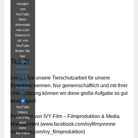
mungen
von
YouTube.
Mehr
Informatio
nen zum
Datensch
utz von
YouTube
finden Sie
hier
Teil 2!
Google –
Datensch
utzerklär
ung &
Lernen Sie unsere Tierschutzarbeit für unsere
Nutzungs
Bewohner kennen. Nur gemeinschaftlich und mit Ihrer
bedingun
Unterstützung können wir diese große Aufgabe so gut
gen
.
bewältigen!
YouTube
Videos
Produziert von IVY Film – Filmproduktion & Media
zukünftig
nicht
Management (www.facebook.com/ivyfilmyvonne
mehr
instagram.com/ivy_filmproduktion)
blockiere