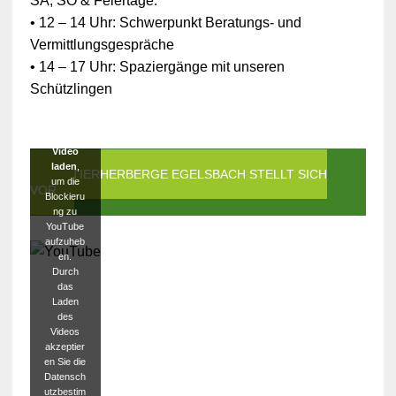
SA, SO & Feiertage:
hen
Daten ist
• 12 – 14 Uhr: Schwerpunkt Beratungs- und
die
Vermittlungsgespräche
Verbindun
g zu
• 14 – 17 Uhr: Spaziergänge mit unseren
YouTube
Schützlingen
blockiert
worden.
Klicken
Sie auf
Video
laden
,
DIE TIERHERBERGE EGELSBACH STELLT SICH
um die
VOR
Blockieru
ng zu
YouTube
aufzuheb
en.
Durch
das
Laden
des
Videos
akzeptier
en Sie die
Datensch
utzbestim