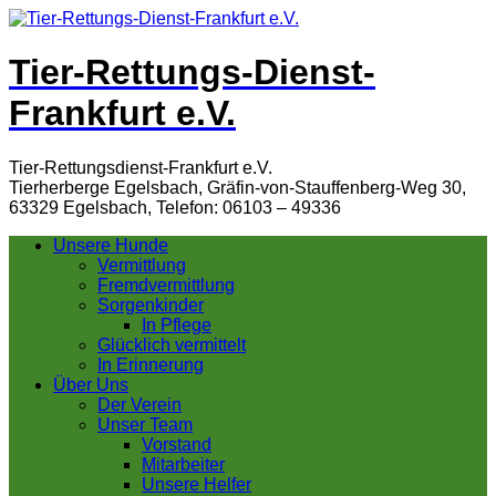
Tier-Rettungs-Dienst-
Frankfurt e.V.
Tier-Rettungsdienst-Frankfurt e.V.
Tierherberge Egelsbach, Gräfin-von-Stauffenberg-Weg 30,
63329 Egelsbach, Telefon: 06103 – 49336
Unsere Hunde
Vermittlung
Fremdvermittlung
Sorgenkinder
In Pflege
Glücklich vermittelt
In Erinnerung
Über Uns
Der Verein
Unser Team
Vorstand
Mitarbeiter
Unsere Helfer