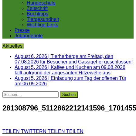
Hundeschule
Zeitschrift
Buchtipps
Tiergesundheit
Wichtige Links
Presse
Jobangebote
Aktuelles:
August 6, 2026
|
Tierherberge am Freitag, den
07.08.2026 für Besucher und Gassigeher geschlossen!
August 5, 2026
|
Kaffee und Kuchen am 09.08.2026
fällt aufgrund der angesagten Hitzewelle aus
August 5, 2026
|
Einladung zum Tag der offenen Tür
am 06.09.2026
Suchen
nach:
281308796_5112862212141596_170145
TEILEN
TWITTERN
TEILEN
TEILEN