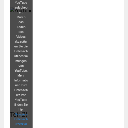
YouTube
aufzuheb
en.
Durch
das
Laden
des
Videos
akzeptier
en Sie die
Datensch
utzbestim
mungen
von
YouTube.
Mehr
Informatio
nen zum
Datensch
utz von
YouTube
finden Sie
hier
Teil 2!
Google –
Datensch
utzerklär