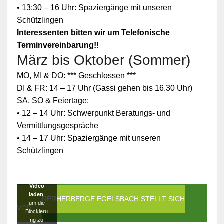
• 13:30 – 16 Uhr: Spaziergänge mit unseren
Schützlingen
Interessenten bitten wir um Telefonische
Terminvereinbarung!!
März bis Oktober (Sommer)
Zum
MO, MI & DO: *** Geschlossen ***
Schutz
Ihrer
DI & FR: 14 – 17 Uhr (Gassi gehen bis 16.30 Uhr)
persönlic
SA, SO & Feiertage:
hen
Daten ist
• 12 – 14 Uhr: Schwerpunkt Beratungs- und
die
Vermittlungsgespräche
Verbindun
g zu
• 14 – 17 Uhr: Spaziergänge mit unseren
YouTube
Schützlingen
blockiert
worden.
Klicken
Sie auf
Video
laden
,
DIE TIERHERBERGE EGELSBACH STELLT SICH
um die
VOR
Blockieru
ng zu