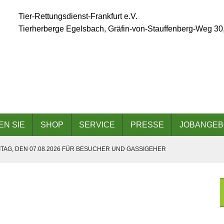
Tier-Rettungsdienst-Frankfurt e.V.
Tierherberge Egelsbach, Gräfin-von-Stauffenberg-Weg 30
EN SIE
SHOP
SERVICE
PRESSE
JOBANGEB
TAG, DEN 07.08.2026 FÜR BESUCHER UND GASSIGEHER
ÄLLT AUFGRUND DER ANGESAGTEN HITZEWELLE AUS
 AM 06.09.2026