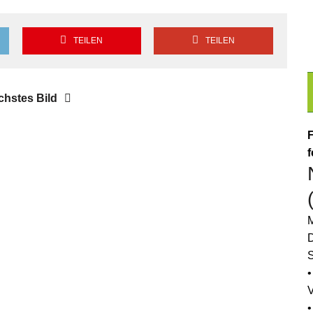
TEILEN
TEILEN
chstes Bild
F
f
M
D
S
•
•