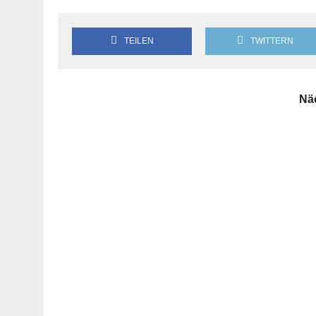
TEILEN
TWITTERN
Nä