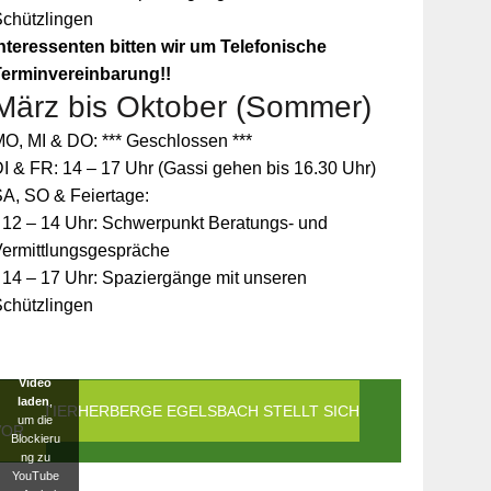
Schützlingen
nteressenten bitten wir um Telefonische
Terminvereinbarung!!
März bis Oktober (Sommer)
Zum
O, MI & DO: *** Geschlossen ***
Schutz
Ihrer
I & FR: 14 – 17 Uhr (Gassi gehen bis 16.30 Uhr)
persönlic
A, SO & Feiertage:
hen
Daten ist
 12 – 14 Uhr: Schwerpunkt Beratungs- und
die
Vermittlungsgespräche
Verbindun
g zu
 14 – 17 Uhr: Spaziergänge mit unseren
YouTube
Schützlingen
blockiert
worden.
Klicken
Sie auf
Video
laden
,
DIE TIERHERBERGE EGELSBACH STELLT SICH
um die
VOR
Blockieru
ng zu
YouTube