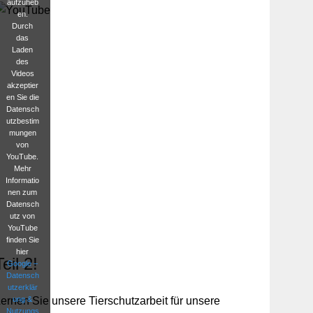
aufzuheb
en.
Durch
das
Laden
des
Videos
akzeptier
en Sie die
Datensch
utzbestim
mungen
von
YouTube.
Mehr
Informatio
nen zum
Datensch
utz von
YouTube
finden Sie
hier
Teil 2!
Google –
Datensch
utzerklär
ung &
ernen Sie unsere Tierschutzarbeit für unsere
Nutzungs