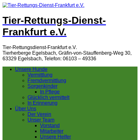
Tier-Rettungs-Dienst-
Frankfurt e.V.
Tier-Rettungsdienst-Frankfurt e.V.
Tierherberge Egelsbach, Gräfin-von-Stauffenberg-Weg 30,
63329 Egelsbach, Telefon: 06103 – 49336
Unsere Hunde
Vermittlung
Fremdvermittlung
Sorgenkinder
In Pflege
Glücklich vermittelt
In Erinnerung
Über Uns
Der Verein
Unser Team
Vorstand
Mitarbeiter
Unsere Helfer