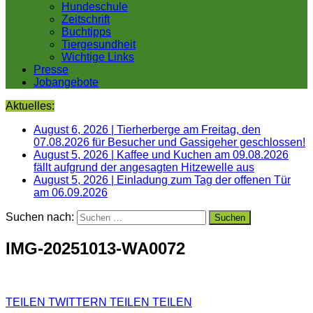
Hundeschule
Zeitschrift
Buchtipps
Tiergesundheit
Wichtige Links
Presse
Jobangebote
Aktuelles:
August 6, 2026
|
Tierherberge am Freitag, den
07.08.2026 für Besucher und Gassigeher geschlossen!
August 5, 2026
|
Kaffee und Kuchen am 09.08.2026
fällt aufgrund der angesagten Hitzewelle aus
August 5, 2026
|
Einladung zum Tag der offenen Tür
am 06.09.2026
Suchen nach:
IMG-20251013-WA0072
TEILEN
TWITTERN
TEILEN
TEILEN