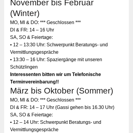
November bis Februar
(Winter)
MO, MI & DO: *** Geschlossen ***
DI & FR: 14 – 16 Uhr
SA, SO & Feiertage:
• 12 – 13:30 Uhr: Schwerpunkt Beratungs- und
Vermittlungsgespräche
• 13:30 – 16 Uhr: Spaziergänge mit unseren
Schützlingen
Interessenten bitten wir um Telefonische
Terminvereinbarung!!
März bis Oktober (Sommer)
Zum
MO, MI & DO: *** Geschlossen ***
Schutz
Ihrer
DI & FR: 14 – 17 Uhr (Gassi gehen bis 16.30 Uhr)
persönlic
SA, SO & Feiertage:
hen
Daten ist
• 12 – 14 Uhr: Schwerpunkt Beratungs- und
die
Vermittlungsgespräche
Verbindun