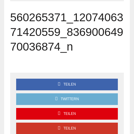
560265371_12074063
71420559_836900649
70036874_n
TEILEN
TWITTERN
TEILEN
TEILEN