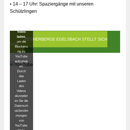
g zu
• 14 – 17 Uhr: Spaziergänge mit unseren
YouTube
Schützlingen
blockiert
worden.
Klicken
Sie auf
Video
laden
,
DIE TIERHERBERGE EGELSBACH STELLT SICH
um die
VOR
Blockieru
ng zu
YouTube
aufzuheb
en.
Durch
das
Laden
des
Videos
akzeptier
en Sie die
Datensch
utzbestim
mungen
von
YouTube.