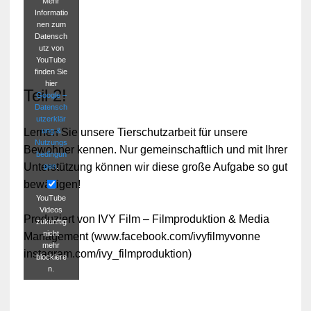
Mehr
Informatio
nen zum
Datensch
utz von
YouTube
finden Sie
hier
Teil 2!
Google –
Datensch
utzerklär
ung &
Lernen Sie unsere Tierschutzarbeit für unsere
Nutzungs
Bewohner kennen. Nur gemeinschaftlich und mit Ihrer
bedingun
Unterstützung können wir diese große Aufgabe so gut
gen
.
bewältigen!
YouTube
Videos
Produziert von IVY Film – Filmproduktion & Media
zukünftig
nicht
Management (www.facebook.com/ivyfilmyvonne
mehr
instagram.com/ivy_filmproduktion)
blockiere
n.
Video
laden