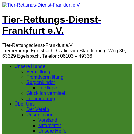
Tier-Rettungs-Dienst-
Frankfurt e.V.
Tier-Rettungsdienst-Frankfurt e.V.
Tierherberge Egelsbach, Gräfin-von-Stauffenberg-Weg 30,
63329 Egelsbach, Telefon: 06103 – 49336
Unsere Hunde
Vermittlung
Fremdvermittlung
Sorgenkinder
In Pflege
Glücklich vermittelt
In Erinnerung
Über Uns
Der Verein
Unser Team
Vorstand
Mitarbeiter
Unsere Helfer