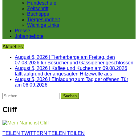
Hundeschule
Zeitschrift
Buchtipps
Tiergesundheit
Wichtige Links
Presse
Jobangebote
Aktuelles:
August 6, 2026
|
Tierherberge am Freitag, den
07.08.2026 für Besucher und Gassigeher geschlossen!
August 5, 2026
|
Kaffee und Kuchen am 09.08.2026
fällt aufgrund der angesagten Hitzewelle aus
August 5, 2026
|
Einladung zum Tag der offenen Tür
am 06.09.2026
Suchen
nach:
Cliff
TEILEN
TWITTERN
TEILEN
TEILEN