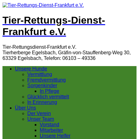
Tier-Rettungs-Dienst-
Frankfurt e.V.
Tier-Rettungsdienst-Frankfurt e.V.
Tierherberge Egelsbach, Gräfin-von-Stauffenberg-Weg 30,
63329 Egelsbach, Telefon: 06103 – 49336
Unsere Hunde
Vermittlung
Fremdvermittlung
Sorgenkinder
In Pflege
Glücklich vermittelt
In Erinnerung
Über Uns
Der Verein
Unser Team
Vorstand
Mitarbeiter
Unsere Helfer