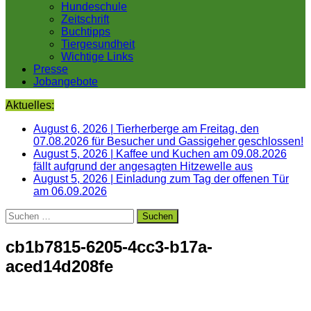
Hundeschule
Zeitschrift
Buchtipps
Tiergesundheit
Wichtige Links
Presse
Jobangebote
Aktuelles:
August 6, 2026
|
Tierherberge am Freitag, den
07.08.2026 für Besucher und Gassigeher geschlossen!
August 5, 2026
|
Kaffee und Kuchen am 09.08.2026
fällt aufgrund der angesagten Hitzewelle aus
August 5, 2026
|
Einladung zum Tag der offenen Tür
am 06.09.2026
Suchen
nach:
cb1b7815-6205-4cc3-b17a-
aced14d208fe