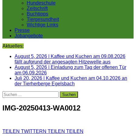
Hundeschule
Zeitschrift
Buchtipps
Tiergesundheit
Wichtige Links
Presse
Jobangebote
Aktuelles:
August 5, 2026
|
Kaffee und Kuchen am 09.08.2026
fällt aufgrund der angesagten Hitzewelle aus
August 5, 2026
|
Einladung zum Tag der offenen Tür
am 06.09.2026
Juli 20, 2026
|
Kaffee und Kuchen am 04.10.2026 an
der Tierherberge Egelsbach
Suchen
nach:
IMG-20250413-WA0012
TEILEN
TWITTERN
TEILEN
TEILEN