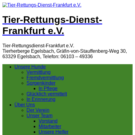
Tier-Rettungs-Dienst-
Frankfurt e.V.
Tier-Rettungsdienst-Frankfurt e.V.
Tierherberge Egelsbach, Gräfin-von-Stauffenberg-Weg 30,
63329 Egelsbach, Telefon: 06103 – 49336
Unsere Hunde
Vermittlung
Fremdvermittlung
Sorgenkinder
In Pflege
Glücklich vermittelt
In Erinnerung
Über Uns
Der Verein
Unser Team
Vorstand
Mitarbeiter
Unsere Helfer