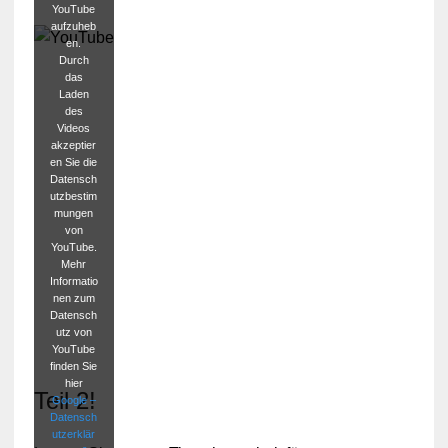
YouTube
aufzuheb
en.
Durch
das
Laden
des
Videos
akzeptier
en Sie die
Datensch
utzbestim
mungen
von
YouTube.
Mehr
Informatio
nen zum
Datensch
utz von
YouTube
finden Sie
hier
Teil 2!
Google –
Datensch
utzerklär