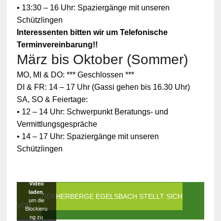
• 13:30 – 16 Uhr: Spaziergänge mit unseren
Schützlingen
Interessenten bitten wir um Telefonische
Terminvereinbarung!!
März bis Oktober (Sommer)
Zum
MO, MI & DO: *** Geschlossen ***
Schutz
Ihrer
DI & FR: 14 – 17 Uhr (Gassi gehen bis 16.30 Uhr)
persönlic
SA, SO & Feiertage:
hen
Daten ist
• 12 – 14 Uhr: Schwerpunkt Beratungs- und
die
Vermittlungsgespräche
Verbindun
g zu
• 14 – 17 Uhr: Spaziergänge mit unseren
YouTube
Schützlingen
blockiert
worden.
Klicken
Sie auf
Video
laden
,
DIE TIERHERBERGE EGELSBACH STELLT SICH
um die
VOR
Blockieru
ng zu