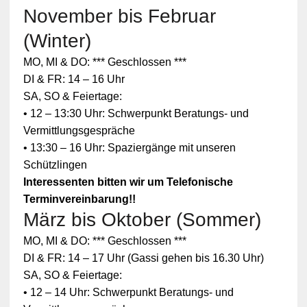
November bis Februar
(Winter)
MO, MI & DO: *** Geschlossen ***
DI & FR: 14 – 16 Uhr
SA, SO & Feiertage:
• 12 – 13:30 Uhr: Schwerpunkt Beratungs- und
Vermittlungsgespräche
• 13:30 – 16 Uhr: Spaziergänge mit unseren
Schützlingen
Interessenten bitten wir um Telefonische
Terminvereinbarung!!
März bis Oktober (Sommer)
Zum
MO, MI & DO: *** Geschlossen ***
Schutz
Ihrer
DI & FR: 14 – 17 Uhr (Gassi gehen bis 16.30 Uhr)
persönlic
SA, SO & Feiertage:
hen
Daten ist
• 12 – 14 Uhr: Schwerpunkt Beratungs- und
die