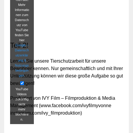
Mehr
Informatio
nen zum
Datensch
utz von
YouTube
finden Sie
hier
Teil 2!
Google –
Datensch
utzerklär
ung &
Lernen Sie unsere Tierschutzarbeit für unsere
Nutzungs
Bewohner kennen. Nur gemeinschaftlich und mit Ihrer
bedingun
Unterstützung können wir diese große Aufgabe so gut
gen
.
bewältigen!
YouTube
Videos
Produziert von IVY Film – Filmproduktion & Media
zukünftig
nicht
Management (www.facebook.com/ivyfilmyvonne
mehr
instagram.com/ivy_filmproduktion)
blockiere
n.
Video