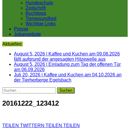
Hundeschule
Zeitschrift
Buchtipps
Tiergesundheit
Wichtige Links
Presse
Jobangebote
Aktuelles:
August 5, 2026
|
Kaffee und Kuchen am 09.08.2026
fällt aufgrund der angesagten Hitzewelle aus
August 5, 2026
|
Einladung zum Tag der offenen Tür
am 06.09.2026
Juli 20, 2026
|
Kaffee und Kuchen am 04.10.2026 an
der Tierherberge Egelsbach
Suchen
nach:
20161222_123412
TEILEN
TWITTERN
TEILEN
TEILEN