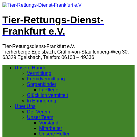
Tier-Rettungs-Dienst-
Frankfurt e.V.
Tier-Rettungsdienst-Frankfurt e.V.
Tierherberge Egelsbach, Gräfin-von-Stauffenberg-Weg 30,
63329 Egelsbach, Telefon: 06103 – 49336
Unsere Hunde
Vermittlung
Fremdvermittlung
Sorgenkinder
In Pflege
Glücklich vermittelt
In Erinnerung
Über Uns
Der Verein
Unser Team
Vorstand
Mitarbeiter
Unsere Helfer