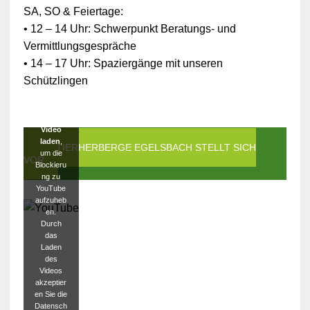
SA, SO & Feiertage:
hen
Daten ist
• 12 – 14 Uhr: Schwerpunkt Beratungs- und
die
Vermittlungsgespräche
Verbindun
g zu
• 14 – 17 Uhr: Spaziergänge mit unseren
YouTube
Schützlingen
blockiert
worden.
Klicken
Sie auf
Video
laden
,
DIE TIERHERBERGE EGELSBACH STELLT SICH
um die
VOR
Blockieru
ng zu
YouTube
aufzuheb
en.
Durch
das
Laden
des
Videos
akzeptier
en Sie die
Datensch