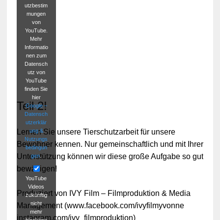
utzbestim
mungen
von
YouTube.
Mehr
Informatio
nen zum
Datensch
utz von
YouTube
finden Sie
hier
Teil 2!
Google –
Datensch
utzerklär
ung &
Lernen Sie unsere Tierschutzarbeit für unsere
Nutzungs
Bewohner kennen. Nur gemeinschaftlich und mit Ihrer
bedingun
Unterstützung können wir diese große Aufgabe so gut
gen
.
bewältigen!
YouTube
Videos
Produziert von IVY Film – Filmproduktion & Media
zukünftig
nicht
Management (www.facebook.com/ivyfilmyvonne
mehr
instagram.com/ivy_filmproduktion)
blockiere