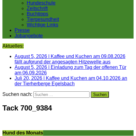
Hundeschule
Zeitschrift
Buchtipps
Tiergesundheit
Wichtige Links
Presse
Jobangebote
Aktuelles:
August 5, 2026
|
Kaffee und Kuchen am 09.08.2026
fällt aufgrund der angesagten Hitzewelle aus
August 5, 2026
|
Einladung zum Tag der offenen Tür
am 06.09.2026
Juli 20, 2026
|
Kaffee und Kuchen am 04.10.2026 an
der Tierherberge Egelsbach
Suchen nach:
Tack 700_9384
Hund des Monats