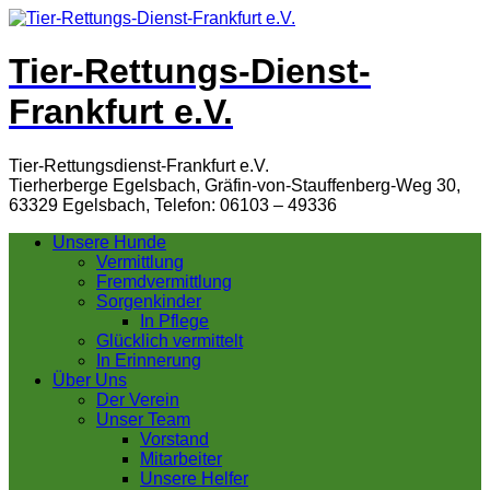
Tier-Rettungs-Dienst-
Frankfurt e.V.
Tier-Rettungsdienst-Frankfurt e.V.
Tierherberge Egelsbach, Gräfin-von-Stauffenberg-Weg 30,
63329 Egelsbach, Telefon: 06103 – 49336
Unsere Hunde
Vermittlung
Fremdvermittlung
Sorgenkinder
In Pflege
Glücklich vermittelt
In Erinnerung
Über Uns
Der Verein
Unser Team
Vorstand
Mitarbeiter
Unsere Helfer