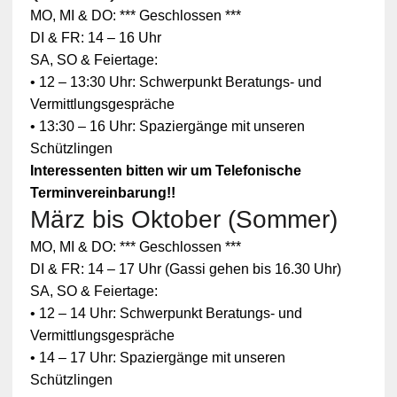
MO, MI & DO: *** Geschlossen ***
DI & FR: 14 – 16 Uhr
SA, SO & Feiertage:
• 12 – 13:30 Uhr: Schwerpunkt Beratungs- und
Vermittlungsgespräche
• 13:30 – 16 Uhr: Spaziergänge mit unseren
Schützlingen
Interessenten bitten wir um Telefonische
Terminvereinbarung!!
März bis Oktober (Sommer)
Zum
MO, MI & DO: *** Geschlossen ***
Schutz
Ihrer
DI & FR: 14 – 17 Uhr (Gassi gehen bis 16.30 Uhr)
persönlic
SA, SO & Feiertage:
hen
Daten ist
• 12 – 14 Uhr: Schwerpunkt Beratungs- und
die
Vermittlungsgespräche
Verbindun
g zu
• 14 – 17 Uhr: Spaziergänge mit unseren
YouTube
Schützlingen
blockiert
worden.