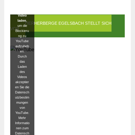
Klicken
Sie auf
Video
laden
,
DIE TIERHERBERGE EGELSBACH STELLT SICH
um die
VOR
Blockieru
ng zu
YouTube
aufzuheb
en.
Durch
das
Laden
des
Videos
akzeptier
en Sie die
Datensch
utzbestim
mungen
von
YouTube.
Mehr
Informatio
nen zum
Datensch