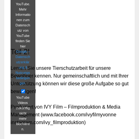
YouTube.
Mehr
Informatio
nen zum
Datensch
utz von
YouTube
finden Sie
hier
Teil 2!
Google –
Datensch
utzerklär
ung &
Lernen Sie unsere Tierschutzarbeit für unsere
Nutzungs
Bewohner kennen. Nur gemeinschaftlich und mit Ihrer
bedingun
Unterstützung können wir diese große Aufgabe so gut
gen
.
bewältigen!
YouTube
Videos
Produziert von IVY Film – Filmproduktion & Media
zukünftig
nicht
Management (www.facebook.com/ivyfilmyvonne
mehr
instagram.com/ivy_filmproduktion)
blockiere
n.