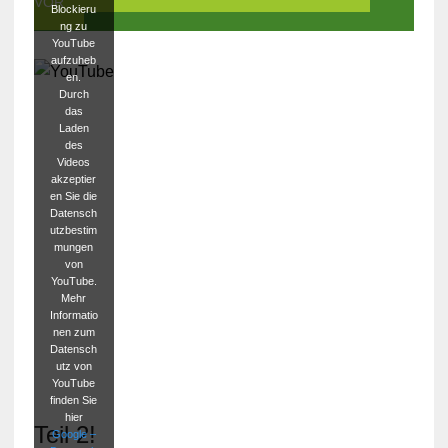
VOR
Blockieru
ng zu
YouTube
aufzuheb
en.
Durch
das
Laden
des
Videos
akzeptier
en Sie die
Datensch
utzbestim
mungen
von
YouTube.
Mehr
Informatio
nen zum
Datensch
utz von
YouTube
finden Sie
hier
Teil 2!
Google –