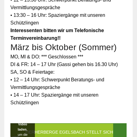
Vermittlungsgespräche
• 13:30 – 16 Uhr: Spaziergänge mit unseren
Schützlingen
Interessenten bitten wir um Telefonische
Terminvereinbarung!!
März bis Oktober (Sommer)
Zum
MO, MI & DO: *** Geschlossen ***
Schutz
Ihrer
DI & FR: 14 – 17 Uhr (Gassi gehen bis 16.30 Uhr)
persönlic
SA, SO & Feiertage:
hen
Daten ist
• 12 – 14 Uhr: Schwerpunkt Beratungs- und
die
Vermittlungsgespräche
Verbindun
g zu
• 14 – 17 Uhr: Spaziergänge mit unseren
YouTube
Schützlingen
blockiert
worden.
Klicken
Sie auf
Video
laden
,
DIE TIERHERBERGE EGELSBACH STELLT SICH
um die