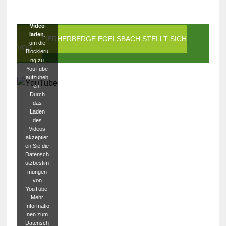
Klicken
Sie auf
Video
laden
,
DIE TIERHERBERGE EGELSBACH STELLT SICH
um die
VOR
Blockieru
ng zu
YouTube
aufzuheb
en.
Durch
das
Laden
des
Videos
akzeptier
en Sie die
Datensch
utzbestim
mungen
von
YouTube.
Mehr
Informatio
nen zum
Datensch