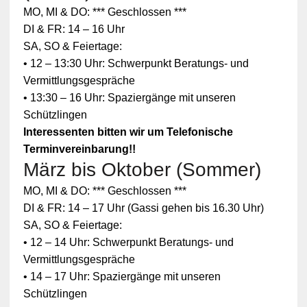
MO, MI & DO: *** Geschlossen ***
DI & FR: 14 – 16 Uhr
SA, SO & Feiertage:
• 12 – 13:30 Uhr: Schwerpunkt Beratungs- und
Vermittlungsgespräche
• 13:30 – 16 Uhr: Spaziergänge mit unseren
Schützlingen
Interessenten bitten wir um Telefonische
Terminvereinbarung!!
März bis Oktober (Sommer)
Zum
MO, MI & DO: *** Geschlossen ***
Schutz
Ihrer
DI & FR: 14 – 17 Uhr (Gassi gehen bis 16.30 Uhr)
persönlic
SA, SO & Feiertage:
hen
Daten ist
• 12 – 14 Uhr: Schwerpunkt Beratungs- und
die
Vermittlungsgespräche
Verbindun
g zu
• 14 – 17 Uhr: Spaziergänge mit unseren
YouTube
Schützlingen
blockiert
worden.