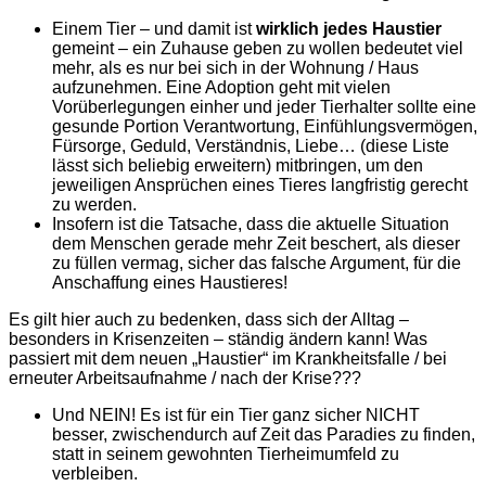
Einem Tier – und damit ist
wirklich jedes Haustier
gemeint – ein Zuhause geben zu wollen bedeutet viel
mehr, als es nur bei sich in der Wohnung / Haus
aufzunehmen. Eine Adoption geht mit vielen
Vorüberlegungen einher und jeder Tierhalter sollte eine
gesunde Portion Verantwortung, Einfühlungsvermögen,
Fürsorge, Geduld, Verständnis, Liebe… (diese Liste
lässt sich beliebig erweitern) mitbringen, um den
jeweiligen Ansprüchen eines Tieres langfristig gerecht
zu werden.
Insofern ist die Tatsache, dass die aktuelle Situation
dem Menschen gerade mehr Zeit beschert, als dieser
zu füllen vermag, sicher das falsche Argument, für die
Anschaffung eines Haustieres!
Es gilt hier auch zu bedenken, dass sich der Alltag –
besonders in Krisenzeiten – ständig ändern kann! Was
passiert mit dem neuen „Haustier“ im Krankheitsfalle / bei
erneuter Arbeitsaufnahme / nach der Krise???
Und NEIN! Es ist für ein Tier ganz sicher NICHT
besser, zwischendurch auf Zeit das Paradies zu finden,
statt in seinem gewohnten Tierheimumfeld zu
verbleiben.