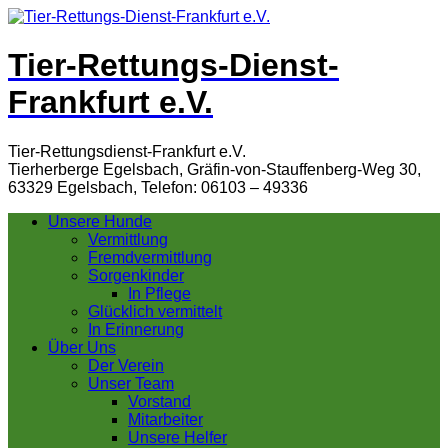
Tier-Rettungs-Dienst-
Frankfurt e.V.
Tier-Rettungsdienst-Frankfurt e.V.
Tierherberge Egelsbach, Gräfin-von-Stauffenberg-Weg 30,
63329 Egelsbach, Telefon: 06103 – 49336
Unsere Hunde
Vermittlung
Fremdvermittlung
Sorgenkinder
In Pflege
Glücklich vermittelt
In Erinnerung
Über Uns
Der Verein
Unser Team
Vorstand
Mitarbeiter
Unsere Helfer