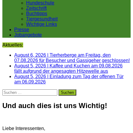
Hundeschule
Zeitschrift
Buchtipps
Tiergesundheit
Wichtige Links
Presse
Jobangebote
Aktuelles:
August 6, 2026
|
Tierherberge am Freitag, den
07.08.2026 für Besucher und Gassigeher geschlossen!
August 5, 2026
|
Kaffee und Kuchen am 09.08.2026
fällt aufgrund der angesagten Hitzewelle aus
August 5, 2026
|
Einladung zum Tag der offenen Tür
am 06.09.2026
Suchen
nach:
Und auch dies ist uns Wichtig!
Liebe Interessenten,