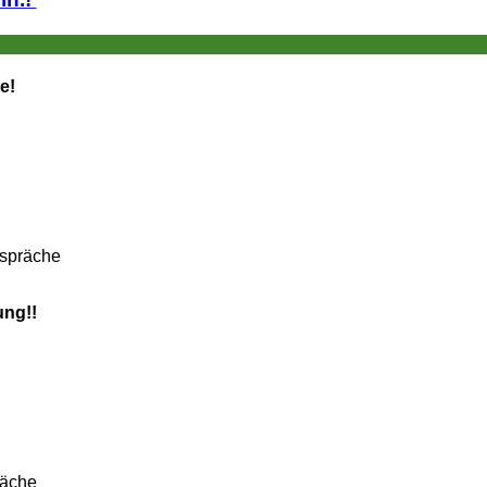
e!
espräche
ung!!
räche