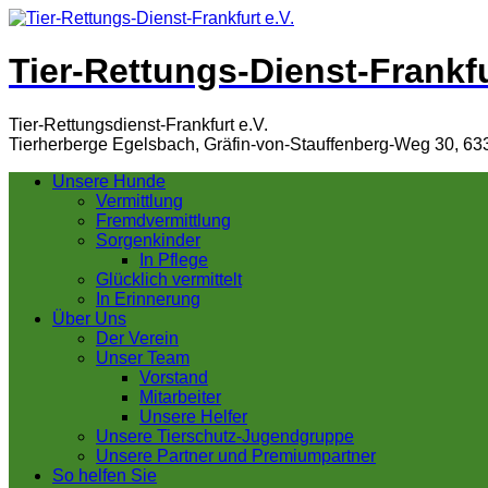
Tier-Rettungs-Dienst-Frankfu
Tier-Rettungsdienst-Frankfurt e.V.
Tierherberge Egelsbach, Gräfin-von-Stauffenberg-Weg 30, 63
Unsere Hunde
Vermittlung
Fremdvermittlung
Sorgenkinder
In Pflege
Glücklich vermittelt
In Erinnerung
Über Uns
Der Verein
Unser Team
Vorstand
Mitarbeiter
Unsere Helfer
Unsere Tierschutz-Jugendgruppe
Unsere Partner und Premiumpartner
So helfen Sie