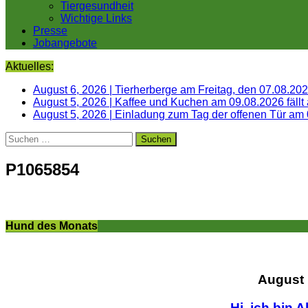
Tiergesundheit
Wichtige Links
Presse
Jobangebote
Aktuelles:
August 6, 2026
|
Tierherberge am Freitag, den 07.08.20
August 5, 2026
|
Kaffee und Kuchen am 09.08.2026 fällt
August 5, 2026
|
Einladung zum Tag der offenen Tür am
Suchen
nach:
P1065854
Hund des Monats
August
Hi, ich bin A