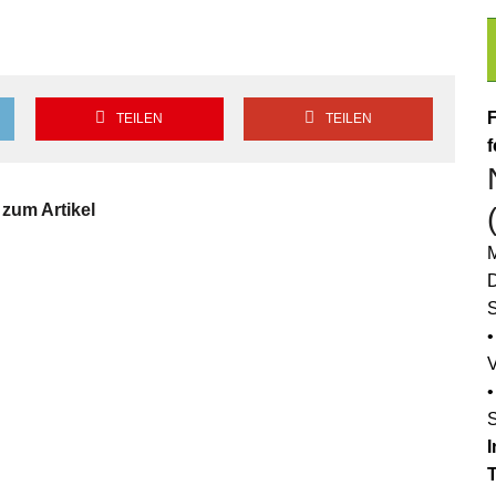
F
TEILEN
TEILEN
f
zum Artikel
M
D
S
•
•
I