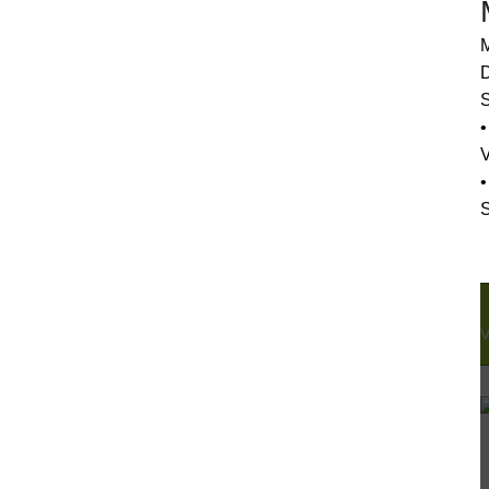
M
D
S
•
•