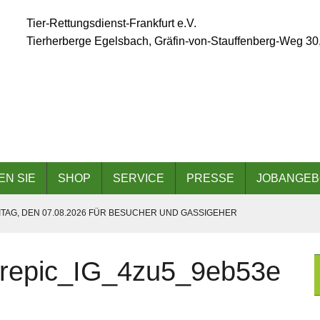
Tier-Rettungsdienst-Frankfurt e.V.
Tierherberge Egelsbach, Gräfin-von-Stauffenberg-Weg 30
EN SIE
SHOP
SERVICE
PRESSE
JOBANGEB
TAG, DEN 07.08.2026 FÜR BESUCHER UND GASSIGEHER
ÄLLT AUFGRUND DER ANGESAGTEN HITZEWELLE AUS
arepic_IG_4zu5_9eb53e
 AM 06.09.2026