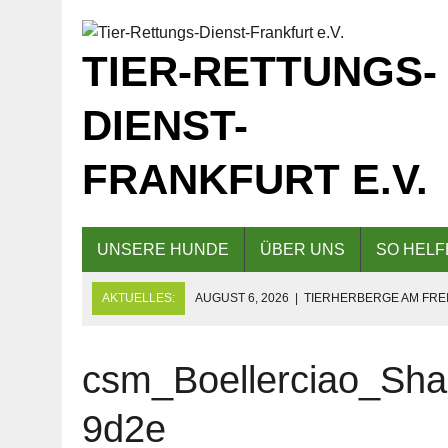
TIER-RETTUNGS-
DIENST-
FRANKFURT E.V.
UNSERE HUNDE
ÜBER UNS
SO HELF
AKTUELLES:
AUGUST 6, 2026
|
TIERHERBERGE AM FREI
GESCHLOSSEN!
AUGUST 5, 2026
|
KAFFEE UND KUCHEN AM 09.08.2026 F
csm_Boellerciao_Sh
AUGUST 5, 2026
|
EINLADUNG ZUM TAG DER OFFENEN TÜR
9d2e