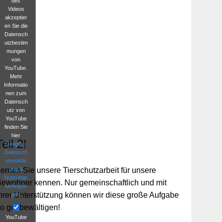
des
Videos
akzeptier
en Sie die
Datensch
utzbestim
mungen
von
YouTube.
Mehr
Informatio
nen zum
Datensch
utz von
YouTube
finden Sie
hier
Teil 2!
Google –
Datensch
utzerklär
ung &
ernen Sie unsere Tierschutzarbeit für unsere
Nutzungs
ewohner kennen. Nur gemeinschaftlich und mit
bedingun
hrer Unterstützung können wir diese große Aufgabe
gen
.
o gut bewältigen!
YouTube