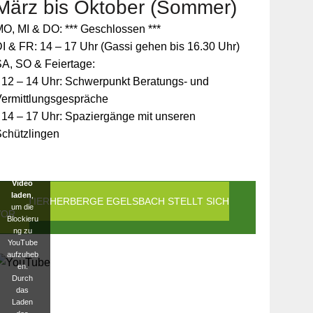
März bis Oktober (Sommer)
Zum
O, MI & DO: *** Geschlossen ***
Schutz
Ihrer
I & FR: 14 – 17 Uhr (Gassi gehen bis 16.30 Uhr)
persönlic
A, SO & Feiertage:
hen
Daten ist
 12 – 14 Uhr: Schwerpunkt Beratungs- und
die
Vermittlungsgespräche
Verbindun
g zu
 14 – 17 Uhr: Spaziergänge mit unseren
YouTube
Schützlingen
blockiert
worden.
Klicken
Sie auf
Video
laden
,
DIE TIERHERBERGE EGELSBACH STELLT SICH
um die
VOR
Blockieru
ng zu
YouTube
aufzuheb
en.
Durch
das
Laden